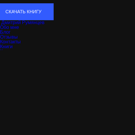
СКАЧАТЬ КНИГУ
Дмитрий Румянцев
Обо мне
Блог
Отзывы
Контакты
Книги
Курсы
Мой университет
Услуги
© 2026 digital-университет «Точка доступа»
Дизайн:
Grandizz
Программирование:
WebKing
Политика в отношении обработки персональных данных
Согласие на обработку персональных данных
продюсер трех онлайн-школ: «Точка доступа»,
«Ивентология», «Белый Edtech&Elearn».
продюсер трех онлайн-школ: «Точка доступа»,
«Ивентология», «Белый Edtech&Elearn».