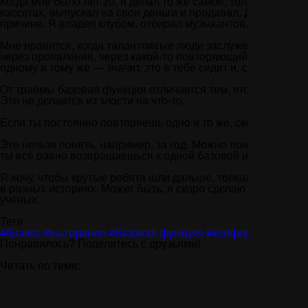
Когда мне было лет 20, я делал то же самое, только в рок-
кассетах, выпускал на свои деньги и продавал. Для расшир
причине. Я владел клубом, отбирал музыкантов, ставил их в
Мне нравится, когда талантливые люди заслуженно получаю
через проявления, через какой-то повторяющийся паттерн,
одному и тому же — значит, это в тебе сидит и, скорее всег
От травмы базовая функция отличается тем, что тебе это ин
Это не делается из злости на что-то.
Если ты постоянно повторяешь одно и то же, скорее всего, 
Это нельзя понять, например, за год. Можно понять тогда, 
ты всё равно возвращаешься к одной базовой идее.
Я хочу, чтобы крутые ребята шли дальше, толкали вперёд ра
в разных историях. Может быть, я скоро сделаю это с наук
учёных.
Теги
#бизнес
#выгорание
#базовая функция
#конференции
Понравилось? Поделитесь с друзьями!
Читать по теме:
8 нояб