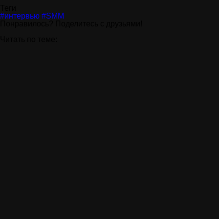
Теги
#интервью
#SMM
Понравилось? Поделитесь с друзьями!
Читать по теме:
26 июн
Иде
Идеал
дизай
Подр
30 апр