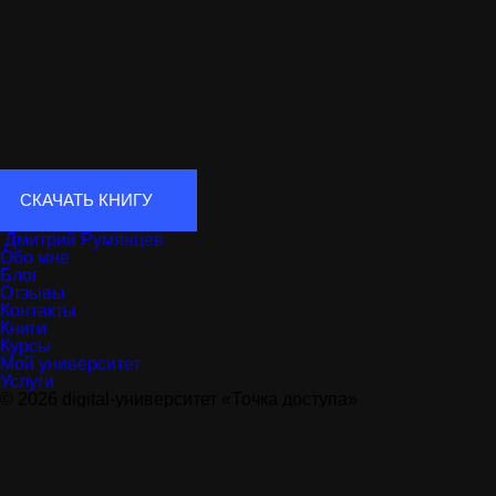
Подр
СКАЧАТЬ КНИГУ
Дмитрий Румянцев
Обо мне
Блог
Отзывы
Контакты
Книги
Курсы
Мой университет
Услуги
© 2026 digital-университет «Точка доступа»
Дизайн:
Grandizz
Программирование:
WebKing
Политика в отношении обработки персональных данных
Согласие на обработку персональных данных