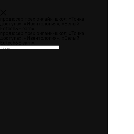
продюсер трех онлайн-школ: «Точка
доступа», «Ивентология», «Белый
Edtech&Elearn».
продюсер трех онлайн-школ: «Точка
доступа», «Ивентология», «Белый
Edtech&Elearn».
345